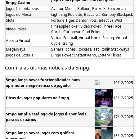
5mpg Casino
Jogos Instantâneos
Aviator, Mines, Balloon, Plinko X, Spaceman
Jogos de Mesa
Lightning Roulette, Baccarat, Bombay Blackjack
Slots
Fortune Tiger, Demon Pots, Infective Wild
Pineapple Poker, Video Poker, Three Face
Vídeo Poker
Cards, Caribbean Stud Poker
Virtual Football, Virtual Horse Racing, Virtual
Aposta Virtual
Cycle Racing
MegaWays
Sahara Riches, Rocket Blast, Ronin Stackways
Jogos de Loteria
Bingo Power, Instant Keno, Lottery Ticket
Confira as últimas notícias da 5mpg:
5mpg lança novas funcionalidades para
19/12/2025
aprimorar a experiência do jogador
Dicas de jogos populares no 5mpg
18/12/2025
5mpg amplia catálogo de jogos disponíveis
17/12/2025
para os usuários
5mpg lança novos jogos com gráficos
16/12/2025
inovadores