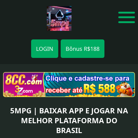
LOGIN
Bônus R$188
BAIXAR
APP
CASSINO
ONLINE
5MPG | BAIXAR APP E JOGAR NA
LOGIN
MELHOR PLATAFORMA DO
RÁPIDO
BRASIL