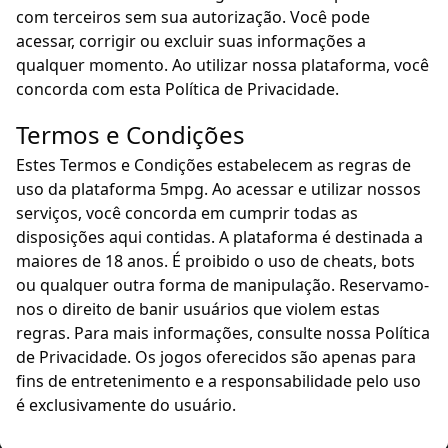
com terceiros sem sua autorização. Você pode
acessar, corrigir ou excluir suas informações a
qualquer momento. Ao utilizar nossa plataforma, você
concorda com esta Política de Privacidade.
Termos e Condições
Estes Termos e Condições estabelecem as regras de
uso da plataforma 5mpg. Ao acessar e utilizar nossos
serviços, você concorda em cumprir todas as
disposições aqui contidas. A plataforma é destinada a
maiores de 18 anos. É proibido o uso de cheats, bots
ou qualquer outra forma de manipulação. Reservamo-
nos o direito de banir usuários que violem estas
regras. Para mais informações, consulte nossa Política
de Privacidade. Os jogos oferecidos são apenas para
fins de entretenimento e a responsabilidade pelo uso
é exclusivamente do usuário.