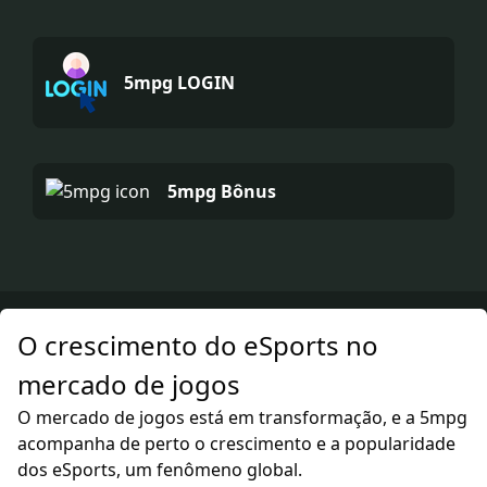
5mpg LOGIN
5mpg Bônus
O crescimento do eSports no
mercado de jogos
O mercado de jogos está em transformação, e a 5mpg
acompanha de perto o crescimento e a popularidade
dos eSports, um fenômeno global.