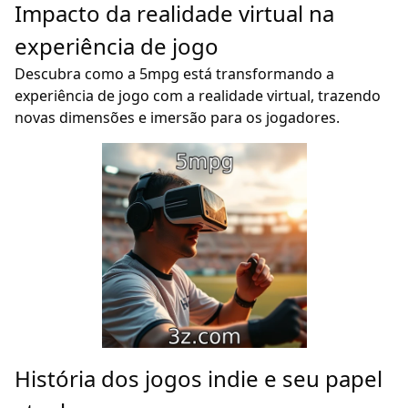
Impacto da realidade virtual na
experiência de jogo
Descubra como a 5mpg está transformando a
experiência de jogo com a realidade virtual, trazendo
novas dimensões e imersão para os jogadores.
História dos jogos indie e seu papel